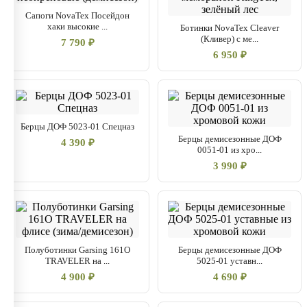
Сапоги NovaTex Посейдон
хаки высокие ...
Ботинки NovaTex Cleaver
(Кливер) с ме...
7 790 ₽
6 950 ₽
Берцы ДОФ 5023-01 Спецназ
Берцы демисезонные ДОФ
4 390 ₽
0051-01 из хро...
3 990 ₽
Полуботинки Garsing 161О
Берцы демисезонные ДОФ
TRAVELER на ...
5025-01 уставн...
4 900 ₽
4 690 ₽