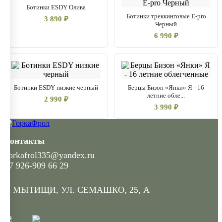
Ботинки ESDY Олива
Ботинки треккинговые E-pro
3 890 ₽
Черный
6 990 ₽
Ботинки ESDY низкие черный
Берцы Бизон «Янки» Я - 16
летние обле...
2 990 ₽
3 990 ₽
Контакты
gorkafrol335@yandex.ru
+7 926-909 66 29
Г. МЫТИЩИ, УЛ. СЕМАШКО, 25, А