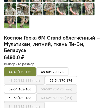
Костюм Горка 6М Grand облегчённый –
Мультикам, летний, ткань Ти-Си,
Беларусь
6490.0 ₽
Выберите размер
44-46/170-176
48-50/170-176
48-50/182-188 (нет)
52-54/170-176
52-54/182-188
56-58/170-176 (нет)
56-58/182-188
60-62/182-188 (нет)
64-66/182-188 (нет)