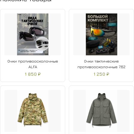
Универсальный дизайн подойдёт для города и
природы
🌿 Подходит для температур от
+10°C до +35°C
. Особенно
популярен среди рыбаков, охотников, туристов, дачников и
поклонников тактических игр.
Очки противоосколочные
Очки тактические
ALFA
противоосколочные 7.62
1 850 ₽
1 250 ₽