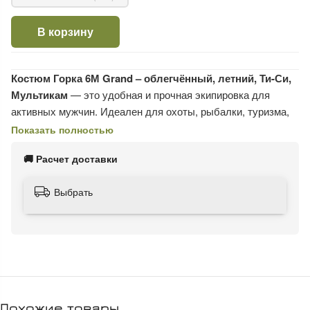
В корзину
Костюм Горка 6М Grand – облегчённый, летний, Ти-Си,
Мультикам
— это удобная и прочная экипировка для
активных мужчин. Идеален для охоты, рыбалки, туризма,
страйкбола, а также повседневной носки в жаркую погоду.
Показать полностью
Выполнен из лёгкой, дышащей и прочной ткани
Ти-Си (TC)
🚚 Расчет доставки
— сочетание хлопка и полиэстера, устойчивое к износу и
обеспечивающее комфорт даже при длительном ношении.
Выбрать
🧥
Особенности костюма:
Укороченная куртка с манжетами на резинке
Четыре вместительных кармана
Свободный крой не сковывает движений
Похожие товары