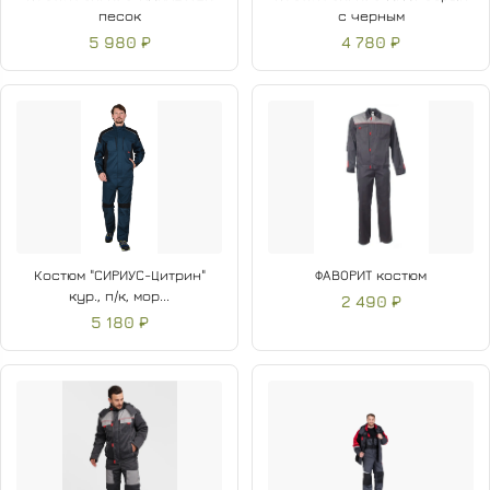
песок
с черным
5 980 ₽
4 780 ₽
Костюм "СИРИУС-Цитрин"
ФАВОРИТ костюм
кур., п/к, мор...
2 490 ₽
5 180 ₽