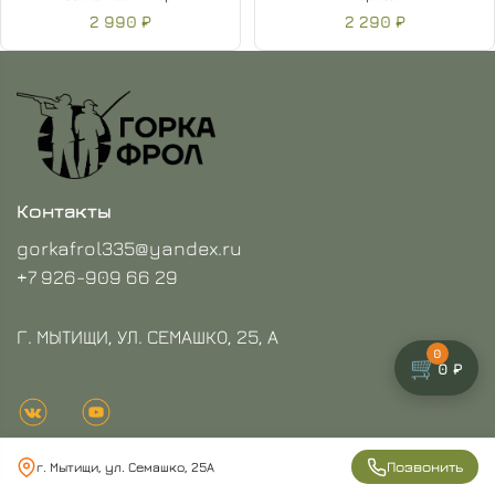
2 990 ₽
2 290 ₽
Контакты
gorkafrol335@yandex.ru
+7 926-909 66 29
Г. МЫТИЩИ, УЛ. СЕМАШКО, 25, А
0
🛒
0 ₽
Позвонить
г. Мытищи, ул. Семашко, 25А