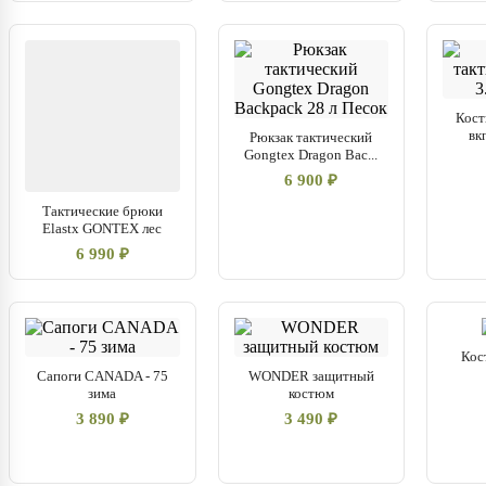
Кост
вк
Рюкзак тактический
Gongtex Dragon Bac...
6 900 ₽
Тактические брюки
Elastx GONTEX лес
6 990 ₽
Кос
Сапоги CANADA - 75
WONDER защитный
зима
костюм
3 890 ₽
3 490 ₽