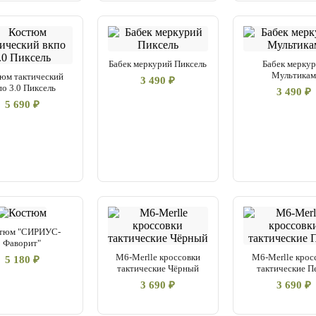
Бабек меркурий Пиксель
Бабек мерку
Мультика
юм тактический
3 490 ₽
по 3.0 Пиксель
3 490 ₽
5 690 ₽
тюм "СИРИУС-
Фаворит"
M6-Merlle кроссовки
M6-Merlle крос
5 180 ₽
тактические Чёрный
тактические П
3 690 ₽
3 690 ₽