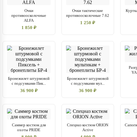
Очки
Очки тактические
Куртк
противоосколочные
противоосколочные 7.62
ALFA
1 250 ₽
1 850 ₽
Разг
YA
Бронежилет штурмовой
Бронежилет штурмовой
с подсумками Пик...
с подсумками мул...
36 900 ₽
36 900 ₽
Саммер костюм для
Спецназ костюм ORION
Сапог
охоты PRIDE
Active