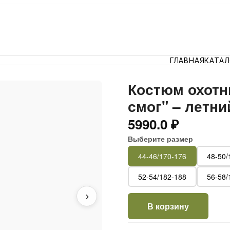
ГЛАВНАЯ
КАТА
Костюм охотн
смог" – летни
5990.0 ₽
Выберите размер
44-46/170-176
48-50/
52-54/182-188
56-58/
›
В корзину