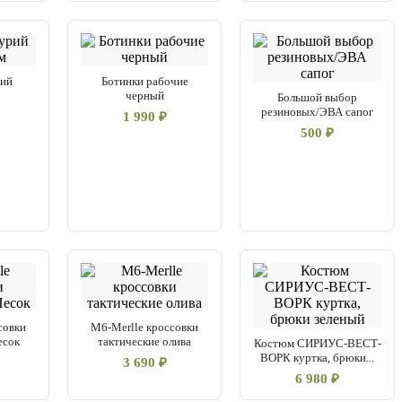
рий
Ботинки рабочие
м
черный
Большой выбор
резиновых/ЭВА сапог
1 990 ₽
500 ₽
совки
M6-Merlle кроссовки
есок
тактические олива
Костюм СИРИУС-ВЕСТ-
ВОРК куртка, брюки...
3 690 ₽
6 980 ₽