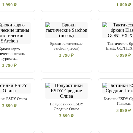
1 990 ₽
1 890 ₽
Брюки тактические
Тактические б
Sarchon (песок)
Elastx GONTEX
Брюки карго
тические штаны
3 790 ₽
6 990 ₽
туристи...
3 790 ₽
нки ESDY Олива
Ботинки ESDY С
Пиксель
Полуботинки ESDY
3 890 ₽
Средние Олива
3 890 ₽
3 890 ₽