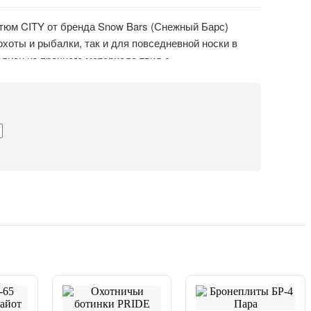
тюм CITY от бренда Snow Bars (Снежный Барс)
охоты и рыбалки, так и для повседневной носки в
олнен из прочного материала твил с
ой, защищающей от мелкого дождя, загрязнений и
рошо дышит, но при этом удерживает тепло и
ки скроенную куртку и брюки. На куртке — 6
, на брюках — 4 кармана, также на молнии.
тка позволяет костюму гармонично вписываться в
 эффективно маскировать в природных условиях.
лок с собакой, походов в лес, на дачу или активного
 и жаркую погоду.