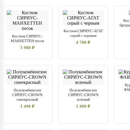
Кос
Цитрин
Костюм СИРИУС-АГАТ
серый с черным
Костюм СИРИУС-
МАНХЕТТЕН песок
4 780 ₽
5 980 ₽
Ку
ФА
Полукомбинезон
Полукомбинезон
СИРИУС-CROWN
СИРИУС-CROWN
синекрасный
зеленый
1 490 ₽
1 490 ₽