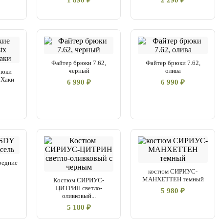
1 890 ₽
2 290 ₽
Файтер брюки 7.62,
Файтер брюки 7.62,
черный
олива
рюки
 Хаки
6 990 ₽
6 990 ₽
редние
костюм СИРИУС-
МАНХЕТТЕН темный
Костюм СИРИУС-
ЦИТРИН светло-
5 980 ₽
оливковый...
5 180 ₽