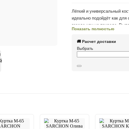
Лёгкий и универсальный кос
идеально подойдёт как для 
городе или на природе. Вып
Показать полностью
водоотталкивающей пропитк
ветра. Ткань не шуршит, хо
🚚 Расчет доставки
защищает от ветра.
Выбрать
Костюм включает анатомичес
удобных карманов на молнии
Однотонная зелёная расцве
городскую среду и при этом
Идеально подходит для прогу
отдыха на природе в тёплую