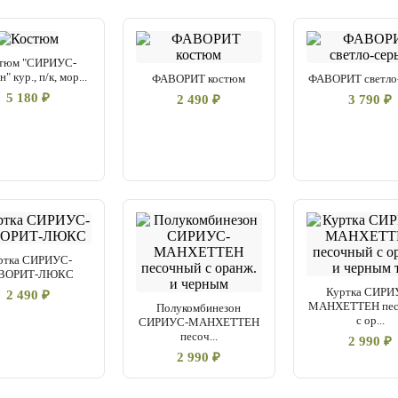
тюм "СИРИУС-
" кур., п/к, мор...
ФАВОРИТ костюм
ФАВОРИТ светло
5 180 ₽
2 490 ₽
3 790 ₽
ртка СИРИУС-
ВОРИТ-ЛЮКС
Куртка СИРИ
2 490 ₽
МАНХЕТТЕН пес
Полукомбинезон
с ор...
СИРИУС-МАНХЕТТЕН
песоч...
2 990 ₽
2 990 ₽