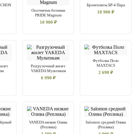
ARCHON
Бронеплиты БР-4 Пара
Охотничьи ботинки
18 900 ₽
PRIDE Magnum
10 900 ₽
Футболка Поло
MAXTACS
жилет
Разгрузочный жилет
ва
YAKEDA Мультикам
2 690 ₽
6 990 ₽
Чёрный
VANEDA низкие Олива
Salomon средний Олива
(Реплика)
(Реплика)