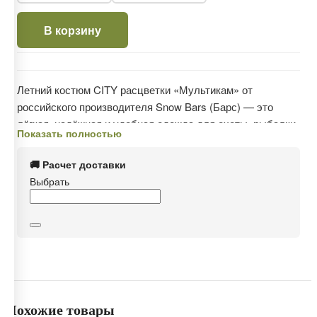
В корзину
Летний костюм CITY расцветки «Мультикам» от
российского производителя Snow Bars (Барс) — это
лёгкая, надёжная и удобная одежда для охоты, рыбалки,
Показать полностью
туризма и повседневной носки. Выполнен из прочного
твила с влагозащитной пропиткой, не продувается и
🚚 Расчет доставки
защищает от укусов насекомых, солнца и повреждений в
Выбрать
лесной местности.
Ткань «дышит» и остаётся комфортной даже в жаркую
погоду. Благодаря специальной пропитке грязь и вода не
впитываются, а просто скатываются по поверхности —
как на тефлоновой сковородке. При этом костюм не
шуршит, не стесняет движений и легко стирается.
Похожие товары