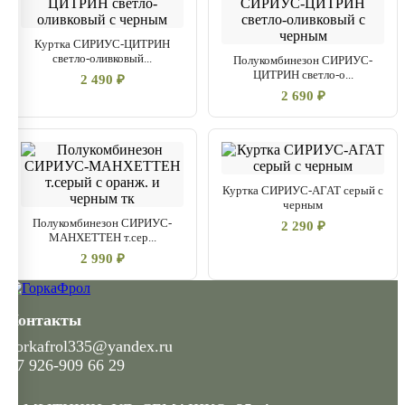
Куртка СИРИУС-ЦИТРИН
светло-оливковый...
Полукомбинезон СИРИУС-
ЦИТРИН светло-о...
2 490 ₽
2 690 ₽
Куртка СИРИУС-АГАТ серый с
черным
Полукомбинезон СИРИУС-
2 290 ₽
МАНХЕТТЕН т.сер...
2 990 ₽
Контакты
gorkafrol335@yandex.ru
+7 926-909 66 29