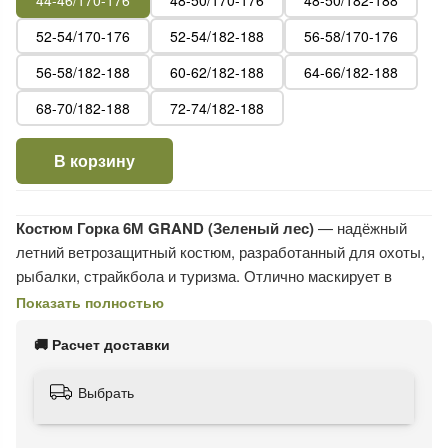
44-46/170-176
48-50/170-176
48-50/182-188
52-54/170-176
52-54/182-188
56-58/170-176
56-58/182-188
60-62/182-188
64-66/182-188
68-70/182-188
72-74/182-188
В корзину
Костюм Горка 6М GRAND (Зеленый лес)
— надёжный
летний ветрозащитный костюм, разработанный для охоты,
рыбалки, страйкбола и туризма. Отлично маскирует в
лесистой местности и обеспечивает максимальный
Показать полностью
комфорт при движении.
🚚 Расчет доставки
🪖
Особенности костюма:
Выбрать
Состоит из куртки-парки, свободных брюк и съёмных
подтяжек