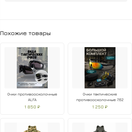
Ткань пич-софт: мягкая, прочная и комфортная при
длительном ношении
Защищает от ветра и сохраняет тепло в
переменчивую погоду
Похожие товары
Отлично "дышит" и быстро сохнет
Не сковывает движения, удобен в носке
Удобное расположение функциональных карманов
Очки противоосколочные
Очки тактические
ALFA
противоосколочные 7.62
1 850 ₽
1 250 ₽