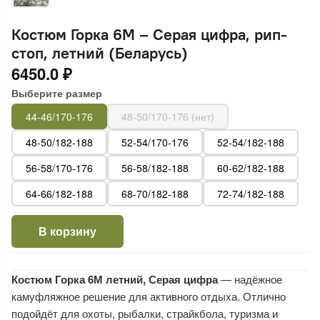
Костюм Горка 6М – Серая цифра, рип-
стоп, летний (Беларусь)
6450.0 ₽
Выберите размер
44-46/170-176
48-50/170-176 (нет)
48-50/182-188
52-54/170-176
52-54/182-188
56-58/170-176
56-58/182-188
60-62/182-188
64-66/182-188
68-70/182-188
72-74/182-188
В корзину
Костюм Горка 6М летний, Серая цифра
— надёжное
камуфляжное решение для активного отдыха. Отлично
подойдёт для охоты, рыбалки, страйкбола, туризма и