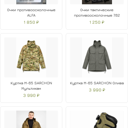
Очки противоосколочные
Очки тактические
Камуфляж «Серая цифра» хорошо работает в
ALFA
противоосколочные 7.62
городской и лесной среде
1 850 ₽
1 250 ₽
Куртка М-65 SARCHON
Куртка М-65 SARCHON Олива
Мультикам
3 990 ₽
3 990 ₽