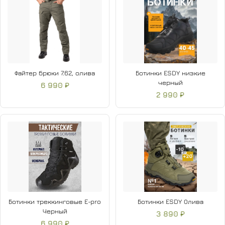
Файтер брюки 7.62, олива
Ботинки ESDY низкие
черный
6 990 ₽
2 990 ₽
Ботинки треккинговые E-pro
Ботинки ESDY Олива
Черный
3 890 ₽
6 990 ₽