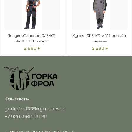
Полукомбинезон СИРИУС-
Куртка СИРИУС-АГАТ серый с
МАНХЕТТЕН т.сер...
черным
2 990 ₽
2 290 ₽
Контакты
gorkafrol335@yandex.ru
+7 926-909 66 29