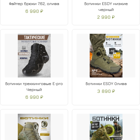
Файтер брюки 7.62, олива
Ботинки ESDY низкие
черный
6 990 ₽
2 990 ₽
Ботинки треккинговые E-pro
Ботинки ESDY Олива
Черный
3 890 ₽
6 990 ₽