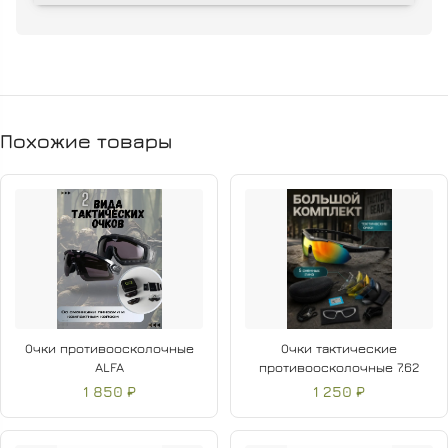
эластичность и свободу движений. Приталенный силуэт и
удлиненная спина предотвращают выскальзывание
рубашки из брюк во время активных движений.
Брюки сконструированы для плотной посадки и легко
заправляются в ботинки, обеспечивая удобство и
Похожие товары
практичность. Съемная защита коленей эффективно
защищает от ударов, падений, ссадин и синяков.
Цвет — зеленый лес, идеально подходит для маскировки в
природных условиях.
Очки противоосколочные
Очки тактические
ALFA
противоосколочные 7.62
1 850 ₽
1 250 ₽