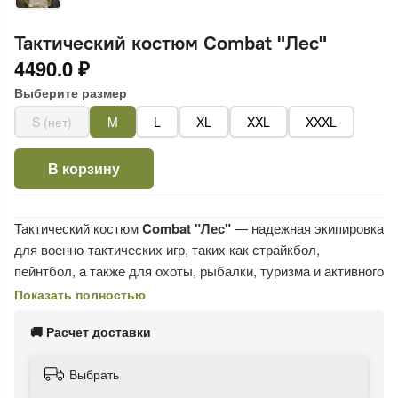
Тактический костюм Combat "Лес"
4490.0 ₽
Выберите размер
S (нет)
M
L
XL
XXL
XXXL
В корзину
Тактический костюм
Combat "Лес"
— надежная экипировка
для военно-тактических игр, таких как страйкбол,
пейнтбол, а также для охоты, рыбалки, туризма и активного
отдыха в летний сезон.
Показать полностью
Костюм состоит из боевой рубашки, брюк и съемной
🚚 Расчет доставки
защиты коленных суставов. Рубашка изготовлена из
стрейчевого материала (6% хлопок, 94% спандекс), что
Выбрать
обеспечивает комфортную посадку, отличную