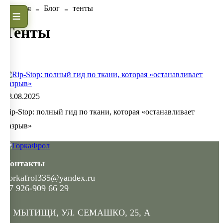
Главная
Блог
тенты
тенты
13.08.2025
Rip-Stop: полный гид по ткани, которая «останавливает
разрыв»
Контакты
gorkafrol335@yandex.ru
+7 926-909 66 29
Г. МЫТИЩИ, УЛ. СЕМАШКО, 25, А