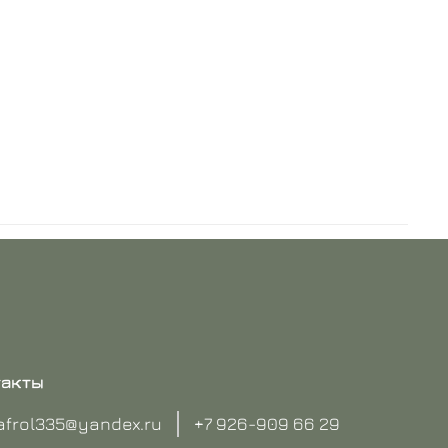
такты
afrol335@yandex.ru
+7 926-909 66 29