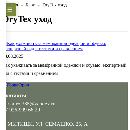
Главная
Блог
DryTex уход
DryTex уход
13.08.2025
Как ухаживать за мембранной одеждой и обувью: экспертный
гид с тестами и сравнением
Контакты
gorkafrol335@yandex.ru
+7 926-909 66 29
Г. МЫТИЩИ, УЛ. СЕМАШКО, 25, А